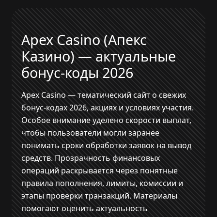
Apex Casino (Апекс
Казино) — актуальные
бонус-коды 2026
Apex Casino — тематический сайт о свежих
бонус-кодах 2026, акциях и условиях участия.
Особое внимание уделено скорости выплат,
чтобы пользователи могли заранее
понимать сроки обработки заявок на вывод
средств. Прозрачность финансовых
операций раскрывается через понятные
правила пополнения, лимиты, комиссии и
этапы проверки транзакций. Материалы
помогают оценить актуальность