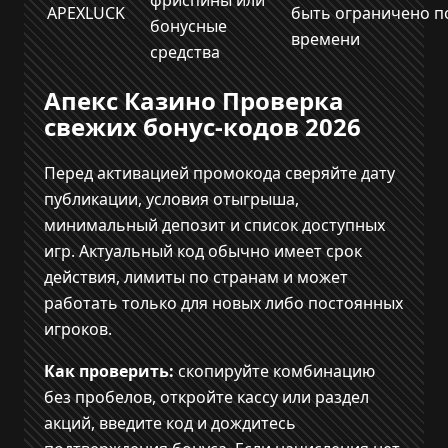
фриспины или
APEXLUCK
быть ограничено п
бонусные
времени
средства
Апекс Казино Проверка
свежих бонус-кодов 2026
Перед активацией промокода сверяйте дату
публикации, условия отыгрыша,
минимальный депозит и список доступных
игр. Актуальный код обычно имеет срок
действия, лимиты по странам и может
работать только для новых либо постоянных
игроков.
Как проверить:
скопируйте комбинацию
без пробелов, откройте кассу или раздел
акций, введите код и дождитесь