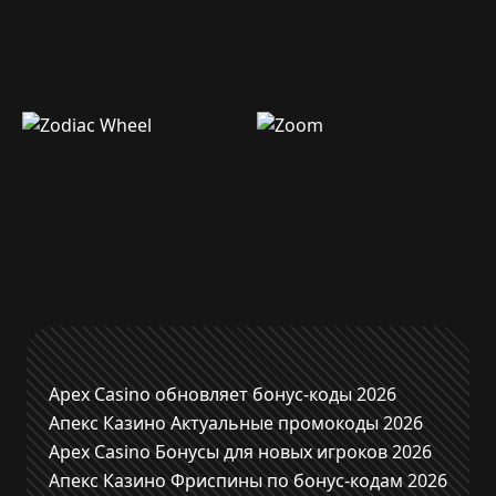
Apex Casino обновляет бонус-коды 2026
Апекс Казино Актуальные промокоды 2026
Apex Casino Бонусы для новых игроков 2026
Апекс Казино Фриспины по бонус-кодам 2026