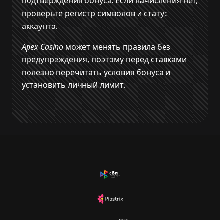
подтверждения бонуса. Если начисления нет,
проверьте регистр символов и статус
аккаунта.
Apex Casino
может менять правила без
предупреждения, поэтому перед ставками
полезно перечитать условия бонуса и
установить личный лимит.