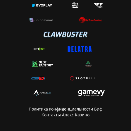
Политика конфиденциальности Биф
Контакты Апекс Казино