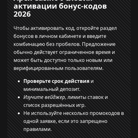
активации бонус-кодов
2026
Чтобы активировать код, откройте раздел
бонусов в личном кабинете и введите
комбинацию без пробелов. Предложение
обычно действует ограниченное время и
может быть доступно только новым или
верифицированным пользователям.
Проверьте срок действия
и
минимальный депозит.
Изучите вейджер
, лимиты ставок и
список разрешённых игр.
Не используйте несколько промокодов в
одной заявке, если это запрещено
правилами.