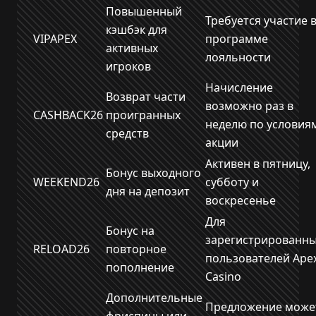
Повышенный
Требуется участие 
кэшбэк для
VIPAPEX
программе
активных
лояльности
игроков
Начисление
Возврат части
возможно раз в
CASHBACK26
проигранных
неделю по условия
средств
акции
Активен в пятницу,
Бонус выходного
WEEKEND26
субботу и
дня на депозит
воскресенье
Для
Бонус на
зарегистрированн
RELOAD26
повторное
пользователей Ape
пополнение
Casino
Дополнительные
Предложение може