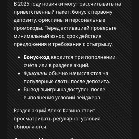
В 2026 году новички могут рассчитывать на
приветственный пакет: бонус к первому
депозиту, фриспины и персональные
промокоды. Перед активацией проверьте
минимальный взнос, срок действия
предложения и требования к отыгрышу.
Бонус-код
вводится при пополнении
счёта или в разделе акций.
Фриспины
обычно начисляются на
популярные слоты после депозита.
Вывод выигрыша доступен после
выполнения условий вейджера.
Раздел акций Апекс Казино стоит
просматривать регулярно: условия
обновляются.